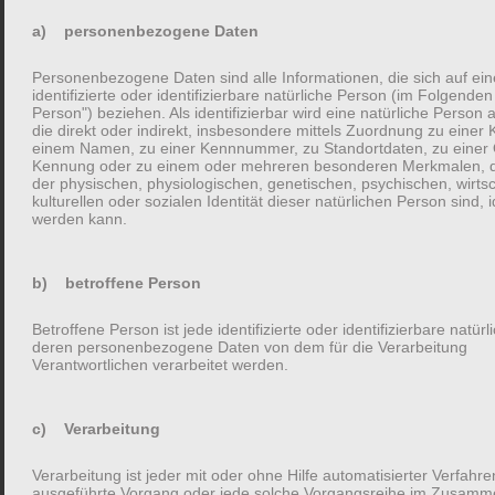
a) personenbezogene Daten
Mein Name ist Anja Brachwitz und ich habe das Erzählkarten-
Spiel, Baby Erzählabend, entwickelt.
Personenbezogene Daten sind alle Informationen, die sich auf ein
identifizierte oder identifizierbare natürliche Person (im Folgenden
Person") beziehen. Als identifizierbar wird eine natürliche Person
Ich bin Mama von zwei quirligen Wirbelstürmen. Die Babyzeit
die direkt oder indirekt, insbesondere mittels Zuordnung zu einer
einem Namen, zu einer Kennnummer, zu Standortdaten, zu einer 
mit meinen Kleinen hat mich viel gelehrt. Ich habe unheimlich
Kennung oder zu einem oder mehreren besonderen Merkmalen, d
viel gelesen, über Babys, Kinder und Eltern gelernt. Es gab viel zu
der physischen, physiologischen, genetischen, psychischen, wirtsc
kulturellen oder sozialen Identität dieser natürlichen Person sind, id
lachen, zu weinen und auch zu wissen.
werden kann.
Ich liebe Gedichte, Geschichten und diese in die Welt hinein zu
b) betroffene Person
schreiben. Ich bin gelernte Kommunikationswissenschaftlerin
und arbeite seit Jahren im Bereich Content Marketing.
Betroffene Person ist jede identifizierte oder identifizierbare natür
deren personenbezogene Daten von dem für die Verarbeitung
Verantwortlichen verarbeitet werden.
Gerade in meinen ersten Babyjahren hatte ich als neue Mama
ein großes Bedürfnis, über unser Baby und die neuen
c) Verarbeitung
Erfahrungen zu sprechen – ob mit Freunden oder der Familie.
Verarbeitung ist jeder mit oder ohne Hilfe automatisierter Verfahre
Bis mir eine Sache auffiel: Über Floskeln oder kurze
ausgeführte Vorgang oder jede solche Vorgangsreihe im Zusamm