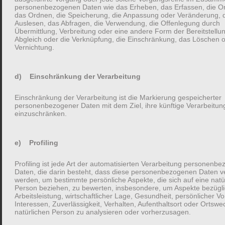
personenbezogenen Daten wie das Erheben, das Erfassen, die Or
Kommentare gingen die Gespräche oft nicht hinaus. Dabei
das Ordnen, die Speicherung, die Anpassung oder Veränderung, 
verändern Babys die Welt der frisch gebackenen Eltern, Tanten,
Auslesen, das Abfragen, die Verwendung, die Offenlegung durch
Übermittlung, Verbreitung oder eine andere Form der Bereitstellu
Onkel, Omas, Opas und des ganzen Freundeskreises.
Abgleich oder die Verknüpfung, die Einschränkung, das Löschen o
Vernichtung.
Statt weniger wollte ich mehr mit meinen Lieben über das
Wunder Baby sprechen. “Früher war das anders” von den Eltern
d) Einschränkung der Verarbeitung
oder Großeltern zu hören, reicht höchstens für Spannungen,
Einschränkung der Verarbeitung ist die Markierung gespeicherter
aber nicht für einen inspirierenden, verbindenden und
personenbezogener Daten mit dem Ziel, ihre künftige Verarbeitun
wertschätzenden Austausch.
einzuschränken.
Und so ist mit dem Baby Erzählabend mein erstes Kartenspiel
e) Profiling
entstanden. Es treffen Mythen und Impulse auf Fakten. Plus:
Das Spiel entlockt auch dem stillsten Freund oder
Profiling ist jede Art der automatisierten Verarbeitung personenb
Daten, die darin besteht, dass diese personenbezogenen Daten 
Familienmitglied eine Geschichte.
werden, um bestimmte persönliche Aspekte, die sich auf eine natü
Person beziehen, zu bewerten, insbesondere, um Aspekte bezügl
Arbeitsleistung, wirtschaftlicher Lage, Gesundheit, persönlicher Vo
Interessen, Zuverlässigkeit, Verhalten, Aufenthaltsort oder Ortswe
natürlichen Person zu analysieren oder vorherzusagen.
Über Baby Erzählabend