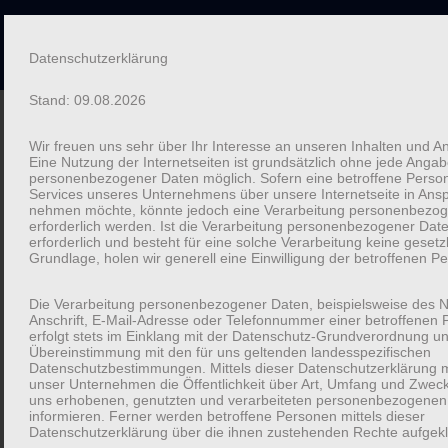
Kartenbande
Zum
Datenschutzerklärung
Wir entlocken euch Geschichten
Inhalt
Stand: 09.08.2026
springen
Wir freuen uns sehr über Ihr Interesse an unseren Inhalten und A
Startseite
Eine Nutzung der Internetseiten ist grundsätzlich ohne jede Anga
»
Über die Autorin
personenbezogener Daten möglich. Sofern eine betroffene Pers
Services unseres Unternehmens über unsere Internetseite in Ans
nehmen möchte, könnte jedoch eine Verarbeitung personenbezo
Über die Autorin
erforderlich werden. Ist die Verarbeitung personenbezogener Dat
erforderlich und besteht für eine solche Verarbeitung keine gesetz
Grundlage, holen wir generell eine Einwilligung der betroffenen Pe
Die Verarbeitung personenbezogener Daten, beispielsweise des 
Anschrift, E-Mail-Adresse oder Telefonnummer einer betroffenen 
erfolgt stets im Einklang mit der Datenschutz-Grundverordnung un
Übereinstimmung mit den für uns geltenden landesspezifischen
Datenschutzbestimmungen. Mittels dieser Datenschutzerklärung 
unser Unternehmen die Öffentlichkeit über Art, Umfang und Zwec
uns erhobenen, genutzten und verarbeiteten personenbezogenen
informieren. Ferner werden betroffene Personen mittels dieser
Datenschutzerklärung über die ihnen zustehenden Rechte aufgekl