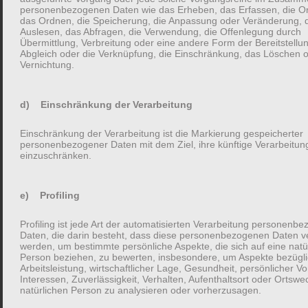
bewegt. Ich habe mich also gefragt, wie geht das eigentlich –
personenbezogenen Daten wie das Erheben, das Erfassen, die Or
das Ordnen, die Speicherung, die Anpassung oder Veränderung, 
wie stelle ich gute Fragen?
Auslesen, das Abfragen, die Verwendung, die Offenlegung durch
Übermittlung, Verbreitung oder eine andere Form der Bereitstellu
Abgleich oder die Verknüpfung, die Einschränkung, das Löschen o
4 Fragetypen
Vernichtung.
Fragen gibt es in vielfacher Ausführung, ganz grundsätzlich
d) Einschränkung der Verarbeitung
lassen sie sich in vier Typen einordnen:
Einschränkung der Verarbeitung ist die Markierung gespeicherter
personenbezogener Daten mit dem Ziel, ihre künftige Verarbeitun
Einleitungsfragen – Wie geht es dir?
einzuschränken.
Spiegelfragen – Gut und selbst?
e) Profiling
Full Switch-Fragen – Solche, die ein Thema einleiten
Folge-Fragen – Mehr Informationen abfragen zu einem
Profiling ist jede Art der automatisierten Verarbeitung personenb
Daten, die darin besteht, dass diese personenbezogenen Daten 
bestehenden Thema
werden, um bestimmte persönliche Aspekte, die sich auf eine natü
Person beziehen, zu bewerten, insbesondere, um Aspekte bezügl
Arbeitsleistung, wirtschaftlicher Lage, Gesundheit, persönlicher Vo
Mehr Fragen für mehr Sympathien
Interessen, Zuverlässigkeit, Verhalten, Aufenthaltsort oder Ortswe
natürlichen Person zu analysieren oder vorherzusagen.