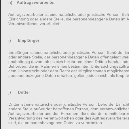
h) Auftragsverarbeiter
Interessanter wurden die Ergebnisse, als wenigstens einer der
Auftragsverarbeiter ist eine natürliche oder juristische Person, Be
Teilnehmenden angehalten war, viele Fragen zu stellen. Sobald
Einrichtung oder andere Stelle, die personenbezogene Daten im A
Verantwortlichen verarbeitet.
eine Partei viele Fragen stellte, wurde das Gespräch positiver
eingeordnet. Die jeweiligen Vielfragenden wurden vom
Gegenüber als ansprechbarer und sympathischer
i) Empfänger
wahrgenommen. Auch wenn die Geschichten des Gegenüber
als besonders anregend wahrgenommen wurden, der oder
Empfänger ist eine natürliche oder juristische Person, Behörde, Ei
oder andere Stelle, der personenbezogene Daten offengelegt wer
diejenigen Fragenstellenden mit vielen Fragen wurden durchweg
unabhängig davon, ob es sich bei ihr um einen Dritten handelt ode
am positivsten eingeschätzt.
Behörden, die im Rahmen eines bestimmten Untersuchungsauftr
dem Unionsrecht oder dem Recht der Mitgliedstaaten möglicherw
personenbezogene Daten erhalten, gelten jedoch nicht als Empfä
Die Viel-Fragenstellenden wurden von den Befragten positiv
wahrgenommen, weil sie die vielen Fragen werteten als
j) Dritter
gutes zuhören
Dritter ist eine natürliche oder juristische Person, Behörde, Einric
andere Stelle außer der betroffenen Person, dem Verantwortliche
verstehen
Auftragsverarbeiter und den Personen, die unter der unmittelbare
Verantwortung des Verantwortlichen oder des Auftragsverarbeiters
sind, die personenbezogenen Daten zu verarbeiten.
wertschätzen