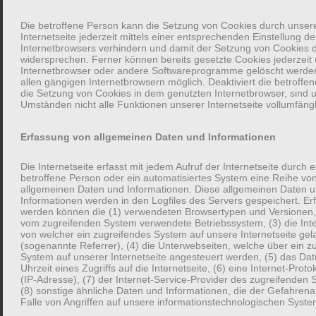
vertieft.
Die betroffene Person kann die Setzung von Cookies durch unser
Internetseite jederzeit mittels einer entsprechenden Einstellung d
In Studien z.B. von Schuman/Presser (1979) zeigte sich, dass
Internetbrowsers verhindern und damit der Setzung von Cookies 
widersprechen. Ferner können bereits gesetzte Cookies jederzeit
das Einengen von Antworten mit geschlossenen Fragen oder
Internetbrowser oder andere Softwareprogramme gelöscht werden.
vorgegebenen Antworten die Realität verzerrt. Auf die Frage
allen gängigen Internetbrowsern möglich. Deaktiviert die betroffe
die Setzung von Cookies in dem genutzten Internetbrowser, sind 
nach dem wichtigsten, was Eltern ihren Kindern mitgeben
Umständen nicht alle Funktionen unserer Internetseite vollumfängl
wollen, um sie aufs Leben vorzubereiten, bejahten 60% der
Eltern die Aussage, “Das Kind soll lernen, sich seine eigenen
Erfassung von allgemeinen Daten und Informationen
Gedanken zu machen”. Allerdings gaben nur 5% der Eltern diese
Antwort, wenn sie ihnen die gleiche Frage als offene Frage
Die Internetseite erfasst mit jedem Aufruf der Internetseite durch 
betroffene Person oder ein automatisiertes System eine Reihe vo
gestellt wurde.
allgemeinen Daten und Informationen. Diese allgemeinen Daten 
Informationen werden in den Logfiles des Servers gespeichert. Er
werden können die (1) verwendeten Browsertypen und Versionen,
Sieh selbst: Beispielgespräch mit dem Opa
vom zugreifenden System verwendete Betriebssystem, (3) die Inte
von welcher ein zugreifendes System auf unsere Internetseite gel
(sogenannte Referrer), (4) die Unterwebseiten, welche über ein z
Geschlossen: Hast du dich gefreut als dein erstes Kind
System auf unserer Internetseite angesteuert werden, (5) das Da
Uhrzeit eines Zugriffs auf die Internetseite, (6) eine Internet-Prot
geboren wurde?
(IP-Adresse), (7) der Internet-Service-Provider des zugreifenden
Geschlossen mit einschränkendem Rahmen: Es waren ja
(8) sonstige ähnliche Daten und Informationen, die der Gefahren
Falle von Angriffen auf unsere informationstechnologischen Syst
schwierige Zeiten für euch als Familie. Hast du dich überhaupt