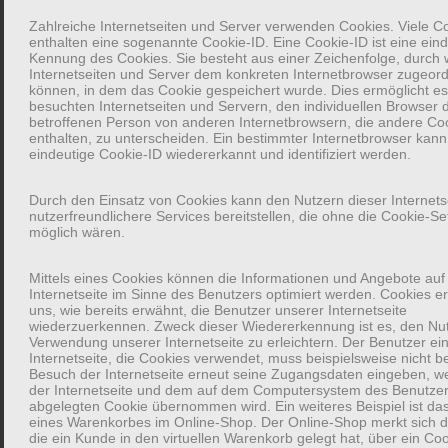
und eine Pause im Gespräch zu erlauben.
Zahlreiche Internetseiten und Server verwenden Cookies. Viele C
enthalten eine sogenannte Cookie-ID. Eine Cookie-ID ist eine ein
Kennung des Cookies. Sie besteht aus einer Zeichenfolge, durch
Offene Fragen sind besser als Geschlossene
Internetseiten und Server dem konkreten Internetbrowser zugeor
können, in dem das Cookie gespeichert wurde. Dies ermöglicht e
besuchten Internetseiten und Servern, den individuellen Browser 
Die eigentlichen thematischen Fragen und Folge-Fragen sollten
betroffenen Person von anderen Internetbrowsern, die andere Co
enthalten, zu unterscheiden. Ein bestimmter Internetbrowser kann
bei einem Gespräch, das ohne Druck stattfindet, mit offenen
eindeutige Cookie-ID wiedererkannt und identifiziert werden.
Fragen geführt werden. Offene Fragen erlauben es den
Antwortenden, Themen und Details zu teilen, mit denen sie sich
Durch den Einsatz von Cookies kann den Nutzern dieser Internets
wohl fühlen und die für sie eine Rolle gespielt haben.
nutzerfreundlichere Services bereitstellen, die ohne die Cookie-Se
möglich wären.
Geschlossene Fragen hingegen erzeugen das Gefühl,
manipuliert zu werden oder befangen zu sein.
Mittels eines Cookies können die Informationen und Angebote auf
Internetseite im Sinne des Benutzers optimiert werden. Cookies 
uns, wie bereits erwähnt, die Benutzer unserer Internetseite
Das liegt oft daran, dass eine geschlossene Frage ein Ja oder
wiederzuerkennen. Zweck dieser Wiedererkennung ist es, den Nut
Nein verlangt. Zusätzlich wird häufig im Vorfeld eine Erklärung
Verwendung unserer Internetseite zu erleichtern. Der Benutzer ei
Internetseite, die Cookies verwendet, muss beispielsweise nicht b
zur Frage eingebunden. Dieser Kontext setzt einen Rahmen, in
Besuch der Internetseite erneut seine Zugangsdaten eingeben, we
dem das Gespräch stattfindet, auch wenn die Antwortenden
der Internetseite und dem auf dem Computersystem des Benutze
abgelegten Cookie übernommen wird. Ein weiteres Beispiel ist da
eigentlich andere Schwerpunkte gesetzt hätten. Hierdurch wird
eines Warenkorbes im Online-Shop. Der Online-Shop merkt sich die
das Gespräch zwar geleitet aber nicht notwendigerweise positiv
die ein Kunde in den virtuellen Warenkorb gelegt hat, über ein Coo