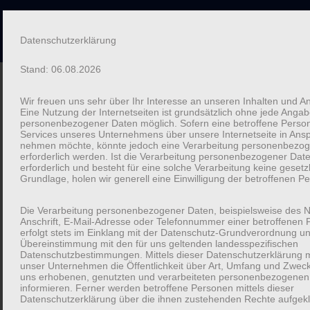
Kartenbande
Zum
Datenschutzerklärung
Wir entlocken euch Geschichten
Inhalt
Stand: 06.08.2026
springen
Wir freuen uns sehr über Ihr Interesse an unseren Inhalten und A
Startseite
Eine Nutzung der Internetseiten ist grundsätzlich ohne jede Anga
»
Mehr Fragen für bessere Gespräche in der Familie
personenbezogener Daten möglich. Sofern eine betroffene Pers
Services unseres Unternehmens über unsere Internetseite in Ans
nehmen möchte, könnte jedoch eine Verarbeitung personenbezo
Mehr Fragen für bessere Gespräche in der
erforderlich werden. Ist die Verarbeitung personenbezogener Dat
erforderlich und besteht für eine solche Verarbeitung keine gesetz
Familie
Grundlage, holen wir generell eine Einwilligung der betroffenen Pe
von
Frag Erzählabend
Mai 15, 2022
Die Verarbeitung personenbezogener Daten, beispielsweise des 
Anschrift, E-Mail-Adresse oder Telefonnummer einer betroffenen 
erfolgt stets im Einklang mit der Datenschutz-Grundverordnung un
Übereinstimmung mit den für uns geltenden landesspezifischen
Datenschutzbestimmungen. Mittels dieser Datenschutzerklärung 
unser Unternehmen die Öffentlichkeit über Art, Umfang und Zwec
uns erhobenen, genutzten und verarbeiteten personenbezogenen
informieren. Ferner werden betroffene Personen mittels dieser
Datenschutzerklärung über die ihnen zustehenden Rechte aufgekl