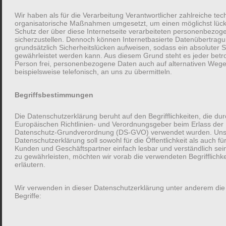
Wir haben als für die Verarbeitung Verantwortlicher zahlreiche te
organisatorische Maßnahmen umgesetzt, um einen möglichst lüc
Schutz der über diese Internetseite verarbeiteten personenbezo
sicherzustellen. Dennoch können Internetbasierte Datenübertrag
grundsätzlich Sicherheitslücken aufweisen, sodass ein absoluter S
gewährleistet werden kann. Aus diesem Grund steht es jeder betr
Person frei, personenbezogene Daten auch auf alternativen Wege
beispielsweise telefonisch, an uns zu übermitteln.
Begriffsbestimmungen
Die Datenschutzerklärung beruht auf den Begrifflichkeiten, die du
Europäischen Richtlinien- und Verordnungsgeber beim Erlass der
Datenschutz-Grundverordnung (DS-GVO) verwendet wurden. Un
Herausforderung für den nächsten Familienabend: Stell mehr Fragen!
Datenschutzerklärung soll sowohl für die Öffentlichkeit als auch fü
Kunden und Geschäftspartner einfach lesbar und verständlich sei
Zuallererst, was soll das sein: Ein gutes Gespräch? Knigge
zu gewährleisten, möchten wir vorab die verwendeten Begrifflichk
sagte bereits 1788 in seinem Buch “Über den Umgang mit
erläutern.
Menschen”: “„Laß auch andre zu Worte kommen, ihren Teil mit
hergeben, zur allgemeinen Unterhaltung! “. Andere Teilhaben zu
Wir verwenden in dieser Datenschutzerklärung unter anderem die
Begriffe:
lassen für ein besseres Gespräch ist daher keine neue Idee.
Allerdings gelingt nicht jedes Gespräch, insbesondere mit den
Allerliebsten. Die Wissenschaft sagt, ein einfacher Schritt