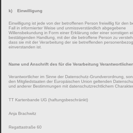
Zuwendung zum Gegenüber.
k) Einwilligung
Erstaunlich ist dabei, dass das unabhängig von den Fragetypen
Einwilligung ist jede von der betroffenen Person freiwillig für den
geschah. Der einfache Schritt mehr Fragen zu stellen, hat dazu
Fall in informierter Weise und unmissverständlich abgegebene
Willensbekundung in Form einer Erklärung oder einer sonstigen e
geführt, dass alle Antwortenden mehr Freude an ihren
bestätigenden Handlung, mit der die betroffene Person zu versteh
Gesprächspartnern hatten.
dass sie mit der Verarbeitung der sie betreffenden personenbez
einverstanden ist.
Vorangegangene Studien von Jourard (1959) gehen davon aus,
Name und Anschrift des für die Verarbeitung Verantwortliche
dass wenn Menschen die Möglichkeit haben von sich selbst zu
erzählen, dass sie dieses positive Gefühl des
Verantwortlicher im Sinne der Datenschutz-Grundverordnung, sons
Selbstoffenbarens auf die Fragenden übertragen, die ihnen
den Mitgliedstaaten der Europäischen Union geltenden Datensch
dafür die Gelegenheit gegeben haben.
und anderer Bestimmungen mit datenschutzrechtlichem Charakter 
TT Kartenbande UG (haftungsbeschränkt)
In den Studienanordnungen war es allen Teilnehmenden selbst
überlassen, welche Art Fragen sie stellten, solange sie der
Anja Brachwitz
Anweisung nach mehr oder weniger Fragen nachkamen.
Regattastraße 60
Trotzdem gilt: Nicht alle Fragen sind gleich.