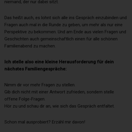
niemand, der nur dabei sitzt.
Der für die Verarbeitung Verantwortliche erteilt jeder betroffenen 
jederzeit auf Anfrage Auskunft darüber, welche personenbezogen
Das heißt auch, es lohnt sich alle ins Gespräch einzubinden und
über die betroffene Person gespeichert sind. Ferner berichtigt ode
für die Verarbeitung Verantwortliche personenbezogene Daten a
Fragen auch mal in die Runde zu geben, um mehr als nur eine
oder Hinweis der betroffenen Person, soweit dem keine gesetzlic
Perspektive zu bekommen. Und am Ende aus vielen Fragen und
Aufbewahrungspflichten entgegenstehen. Die Gesamtheit der Mita
für die Verarbeitung Verantwortlichen stehen der betroffenen Pers
Geschichten auch gemeinschaftlich einen für alle schönen
diesem Zusammenhang als Ansprechpartner zur Verfügung.
Familienabend zu machen.
Kontaktmöglichkeit über die Internetseite
Ich stelle also eine kleine Herausforderung für dein
Die Internetseite enthält aufgrund von gesetzlichen Vorschriften A
nächstes Familiengespräche:
eine schnelle elektronische Kontaktaufnahme zu unserem Unter
sowie eine unmittelbare Kommunikation mit uns ermöglichen, was 
eine allgemeine Adresse der sogenannten elektronischen Post (E-
Nimm dir vor mehr Fragen zu stellen.
Adresse) umfasst. Sofern eine betroffene Person per E-Mail oder 
Kontaktformular den Kontakt mit dem für die Verarbeitung Verantw
Gib dich nicht mit einer Antwort zufrieden, sondern stelle
aufnimmt, werden die von der betroffenen Person übermittelten
offene Folge-Fragen.
personenbezogenen Daten automatisch gespeichert. Solche auf fre
Basis von einer betroffenen Person an den für die Verarbeitung
Hör zu und schau dir an, wie sich das Gespräch entfaltet.
Verantwortlichen übermittelten personenbezogenen Daten werde
der Bearbeitung oder der Kontaktaufnahme zur betroffenen Pers
gespeichert. Es erfolgt keine Weitergabe dieser personenbezoge
Schon mal ausprobiert? Erzähl mir davon!
an Dritte.
Kommentarfunktion im Blog auf der Internetseite