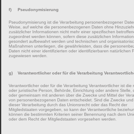
Oft vertiefen Studien zwar, wie sich unterschiedliche Fragestile
auswirken bzw. wie Menschen im Austuáusch miteinander
f) Pseudonymisierung
interagieren. Die reine Wirkung von Fragen auf das Gespräch ist
Pseudonymisierung ist die Verarbeitung personenbezogener Daten
dabei wenig untersucht. In einer
Studie von Huang et al. von
Weise, auf welche die personenbezogenen Daten ohne Hinzuzie
2017
steht genau diese Frage im Mittelpunkt.
zusätzlicher Informationen nicht mehr einer spezifischen betroffe
zugeordnet werden können, sofern diese zusätzlichen Informatio
gesondert aufbewahrt werden und technischen und organisatoris
Inwiefern wirken sich Fragen überhaupt auf ein Gespräch aus?
Maßnahmen unterliegen, die gewährleisten, dass die personenb
Daten nicht einer identifizierten oder identifizierbaren natürlichen
zugewiesen werden.
Die Probanden wurden gebeten, entweder besonders viele oder
besonders wenige Fragen innerhalb weniger Minuten Gespräch
g) Verantwortlicher oder für die Verarbeitung Verantwortlich
zu stellen. Anschließend wurde ermittelt, wie die
Gesprächspartner das Gespräch erlebt haben.
Verantwortlicher oder für die Verarbeitung Verantwortlicher ist die 
oder juristische Person, Behörde, Einrichtung oder andere Stelle, d
oder gemeinsam mit anderen über die Zwecke und Mittel der Vera
Wenn beide wenige Fragen stellten, hatten auch beide wenig
von personenbezogenen Daten entscheidet. Sind die Zwecke und 
dieser Verarbeitung durch das Unionsrecht oder das Recht der
Freude am Gespräch und damit aneinander. Die
Mitgliedstaaten vorgegeben, so kann der Verantwortliche bezieh
Gesprächspartner berichteten, es fühlte sich an, wie ein
können die bestimmten Kriterien seiner Benennung nach dem Uni
oder dem Recht der Mitgliedstaaten vorgesehen werden.
Gespräch von kleinen Kindern, die nur parallel zueinander
sprachen. Aber eben nicht miteinander.