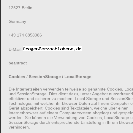
12527 Berlin
Folge-Fragen öffnen ein Gespräch
Germany
In dieser offenen Anordnung hat sich gezeigt, dass die
+49 174 6858986
Probanden intuitiv auf Folge-Fragen zurückgriffen, um die
Fragemenge während des Gesprächs zu erhöhen. Es
E-Mail:
ermöglichte den Antwortenden, tiefer ins Detail zu gehen und
über Floskeln hinaus in eine ihrer Geschichten einzutauchen.
beantragt
Die Antwortenden fühlten sich gehört und respektiert.
Cookies / SessionStorage / LocalStorage
Die Internetseiten verwenden teilweise so genannte Cookies, Loc
Aber nicht zu viele Fragen
und SessionStorage. Dies dient dazu, unser Angebot nutzerfreundl
effektiver und sicherer zu machen. Local Storage und SessionStor
Technologie, mit welcher ihr Browser Daten auf Ihrem Computer 
Vorsicht vor zu vielen Fragen: Auch wenn viele Fragen zu
Gerät abspeichert. Cookies sind Textdateien, welche über einen
Internetbrowser auf einem Computersystem abgelegt und gespeic
stellen, beim Antwortenden einen besonders positiven Eindruck
werden. Sie können die Verwendung von Cookies, LocalStorage 
hinterlässt. Genauso können zu viele Fragen wirken, als würde
SessionStorage durch entsprechende Einstellung in Ihrem Browse
verhindern.
man ausgefragt werden. Oft hilft es stattdessen, zuzuhören