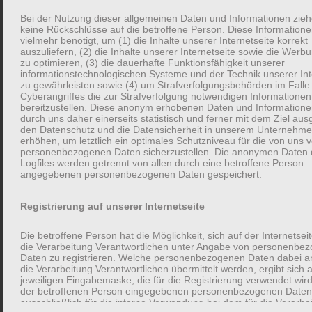
gefreut Papa zu werden?
Bei der Nutzung dieser allgemeinen Daten und Informationen zieh
keine Rückschlüsse auf die betroffene Person. Diese Information
vielmehr benötigt, um (1) die Inhalte unserer Internetseite korrekt
oder
auszuliefern, (2) die Inhalte unserer Internetseite sowie die Werbu
zu optimieren, (3) die dauerhafte Funktionsfähigkeit unserer
informationstechnologischen Systeme und der Technik unserer Int
Offen: Wie hast du die Geburt deines ersten Kindes erlebt?
zu gewährleisten sowie (4) um Strafverfolgungsbehörden im Falle
Cyberangriffes die zur Strafverfolgung notwendigen Informationen
bereitzustellen. Diese anonym erhobenen Daten und Information
durch uns daher einerseits statistisch und ferner mit dem Ziel aus
Was sind also gute Fragen für ein gutes Gespräch?
den Datenschutz und die Datensicherheit in unserem Unternehm
erhöhen, um letztlich ein optimales Schutzniveau für die von uns 
personenbezogenen Daten sicherzustellen. Die anonymen Daten 
Ein gutes Gespräch besteht aus
Logfiles werden getrennt von allen durch eine betroffene Person
angegebenen personenbezogenen Daten gespeichert.
vielen Fragen,
Registrierung auf unserer Internetseite
gutem Zuhören und
Die betroffene Person hat die Möglichkeit, sich auf der Internetsei
anschließenden Folgefragen.
die Verarbeitung Verantwortlichen unter Angabe von personenbe
Daten zu registrieren. Welche personenbezogenen Daten dabei a
die Verarbeitung Verantwortlichen übermittelt werden, ergibt sich 
jeweiligen Eingabemaske, die für die Registrierung verwendet wird
Fragen sollten dabei offen gestellt sein, um das Gespräch
der betroffenen Person eingegebenen personenbezogenen Date
weniger zu lenken und Antworten und Themen nicht
ausschließlich für die interne Verwendung bei dem für die Verarbe