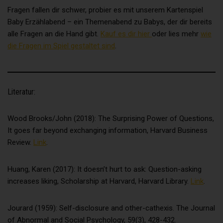
Fragen fallen dir schwer, probier es mit unserem Kartenspiel
Wir bieten den Nutzern auf einem Blog, der sich auf der Internetse
Baby Erzählabend – ein Themenabend zu Babys, der dir bereits
die Verarbeitung Verantwortlichen befindet, die Möglichkeit, individ
alle Fragen an die Hand gibt.
Kauf es dir hier
oder lies mehr
wie
Kommentare zu einzelnen Blog-Beiträgen zu hinterlassen. Ein Blog 
einer Internetseite geführtes, in der Regel öffentlich einsehbares Po
die Fragen im Spiel gestaltet sind
.
welchem eine oder mehrere Personen, die Blogger oder Web-Blo
genannt werden, Artikel posten oder Gedanken in sogenannten B
niederschreiben können. Die Blogposts können in der Regel von D
kommentiert werden.
Literatur:
Hinterlässt eine betroffene Person einen Kommentar in dem auf d
Internetseite veröffentlichten Blog, werden neben den von der bet
Person hinterlassenen Kommentaren auch Angaben zum Zeitpunk
Wood Brooks/John (2018): The Surprising Power of Questions,
Kommentareingabe sowie zu dem von der betroffenen Person ge
It goes far beyond exchanging information, Harvard Business
Nutzernamen (Pseudonym) gespeichert und veröffentlicht. Ferner 
vom Internet-Service-Provider (ISP) der betroffenen Person verg
Review.
Link
.
Adresse mitprotokolliert. Diese Speicherung der IP-Adresse erfolg
Sicherheitsgründen und für den Fall, dass die betroffene Person 
abgegebenen Kommentar die Rechte Dritter verletzt oder rechtsw
Huang, Karen (2017): It doesn’t hurt to ask: Question-asking
Inhalte postet. Die Speicherung dieser personenbezogenen Daten 
daher im eigenen Interesse des für die Verarbeitung Verantwortlic
increases liking, Scholarship at Harvard, Harvard Library.
Link
.
sich dieser im Falle einer Rechtsverletzung gegebenenfalls exkulp
könnte. Es erfolgt keine Weitergabe dieser erhobenen personen
Daten an Dritte, sofern eine solche Weitergabe nicht gesetzlich
Jourard (1959): Self-disclosure and other-cathexis. The Journal
vorgeschrieben ist oder der Rechtsverteidigung des für die Verarb
Verantwortlichen dient.
of Abnormal and Social Psychology, 59(3), 428-432.