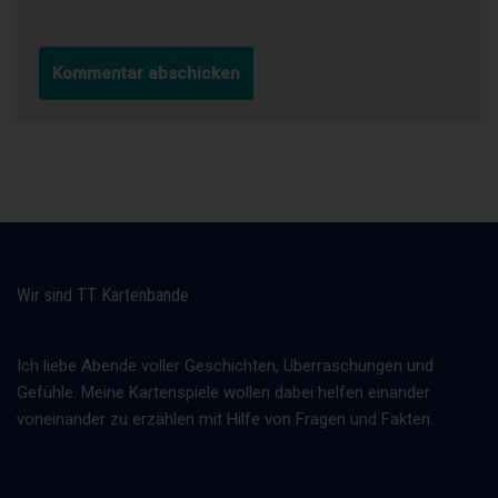
die Verarbeitungszwecke
die Kategorien personenbezogener Daten, die verarbeitet werden
die Empfänger oder Kategorien von Empfängern, gegenüber dene
personenbezogenen Daten offengelegt worden sind oder noch off
werden, insbesondere bei Empfängern in Drittländern oder bei int
Organisationen
falls möglich die geplante Dauer, für die die personenbezogenen 
gespeichert werden, oder, falls dies nicht möglich ist, die Kriterien 
Festlegung dieser Dauer
das Bestehen eines Rechts auf Berichtigung oder Löschung der s
betreffenden personenbezogenen Daten oder auf Einschränkung 
Verarbeitung durch den Verantwortlichen oder eines Widerspruch
gegen diese Verarbeitung
Wir sind TT Kartenbande
das Bestehen eines Beschwerderechts bei einer Aufsichtsbehörde
wenn die personenbezogenen Daten nicht bei der betroffenen Pe
Ich liebe Abende voller Geschichten, Überraschungen und
erhoben werden: Alle verfügbaren Informationen über die Herkunf
Gefühle. Meine Kartenspiele wollen dabei helfen einander
das Bestehen einer automatisierten Entscheidungsfindung einschl
voneinander zu erzählen mit Hilfe von Fragen und Fakten.
Profiling gemäß Artikel 22 Abs.1 und 4 DS-GVO und — zumindest 
Fällen — aussagekräftige Informationen über die involvierte Logik
Tragweite und die angestrebten Auswirkungen einer derartigen Ve
für die betroffene Person